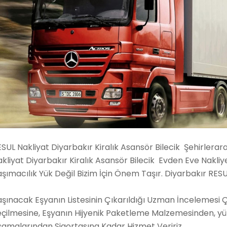
SUL Nakliyat Diyarbakır Kiralık Asansör Bilecik Şehirlera
akliyat Diyarbakır Kiralık Asansör Bilecik Evden Eve Nak
şımacılık Yük Değil Bizim İçin Önem Taşır. Diyarbakır RES
şınacak Eşyanın Listesinin Çıkarıldığı Uzman İncelemesi 
eçilmesine, Eşyanın Hijyenik Paketleme Malzemesinden, y
şamalarından Sigortasına Kadar Hizmet Veririz.