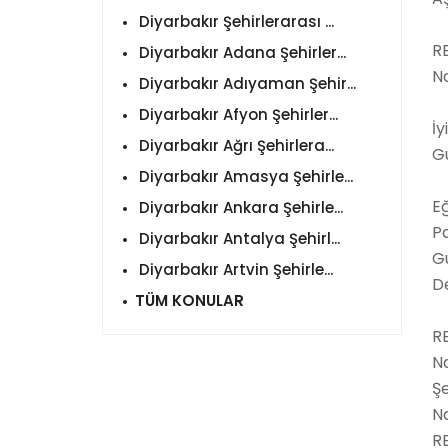
Diyarbakır Şehirlerarası ...
RE
Diyarbakır Adana Şehirler...
Na
Diyarbakır Adıyaman Şehir...
Diyarbakır Afyon Şehirler...
İy
Diyarbakır Ağrı Şehirlera...
G
Diyarbakır Amasya Şehirle...
Eğ
Diyarbakır Ankara Şehirle...
Pa
Diyarbakır Antalya Şehirl...
Gü
Diyarbakır Artvin Şehirle...
D
TÜM KONULAR
RE
Na
Şe
Na
RE