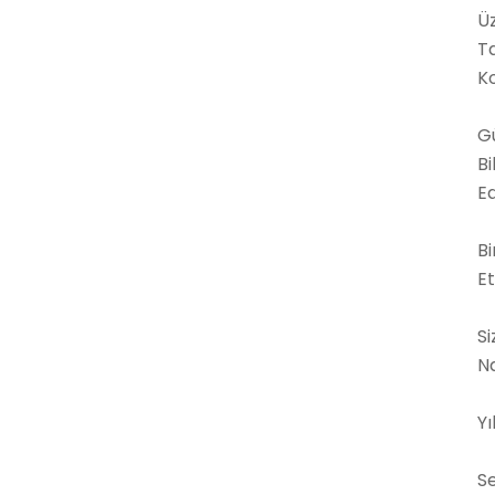
Ü
Ta
K
Gü
Bi
Ed
Bi
E
Si
Na
Yı
S