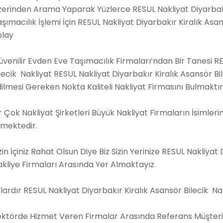
zerinden Arama Yaparak Yüzlerce RESUL Nakliyat Diyarbakı
şımacılık İşlemi İçin RESUL Nakliyat Diyarbakır Kiralık As
olay
venilir Evden Eve Taşımacılık Firmaları’ndan Bir Tanesi RE
lecik Nakliyat RESUL Nakliyat Diyarbakır Kiralık Asansör Bi
ilmesi Gereken Nokta Kaliteli Nakliyat Firmasını Bulmaktır
r Çok Nakliyat Şirketleri Büyük Nakliyat Firmaların İsimler
tmektedir.
zin İçiniz Rahat Olsun Diye Biz Sizin Yerinize RESUL Nakliya
kliye Firmaları Arasında Yer Almaktayız.
llardır RESUL Nakliyat Diyarbakır Kiralık Asansör Bilecik Nak
ektörde Hizmet Veren Firmalar Arasında Referans Müşteri 