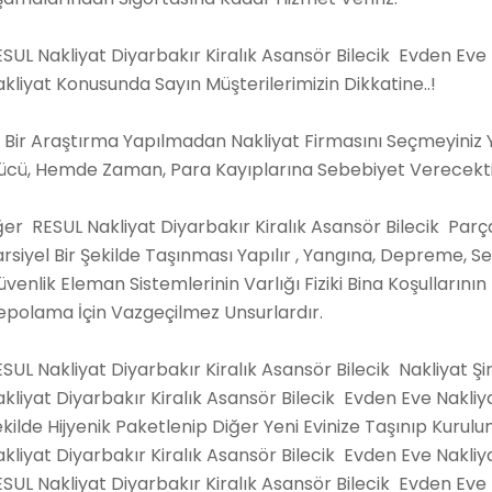
SUL Nakliyat Diyarbakır Kiralık Asansör Bilecik Evden Ev
kliyat Konusunda Sayın Müşterilerimizin Dikkatine..!
i Bir Araştırma Yapılmadan Nakliyat Firmasını Seçmeyiniz
ücü, Hemde Zaman, Para Kayıplarına Sebebiyet Verecekti
er RESUL Nakliyat Diyarbakır Kiralık Asansör Bilecik Par
rsiyel Bir Şekilde Taşınması Yapılır , Yangına, Depreme, Se
venlik Eleman Sistemlerinin Varlığı Fiziki Bina Koşulların
epolama İçin Vazgeçilmez Unsurlardır.
SUL Nakliyat Diyarbakır Kiralık Asansör Bilecik Nakliyat Şi
kliyat Diyarbakır Kiralık Asansör Bilecik Evden Eve Nakliya
kilde Hijyenik Paketlenip Diğer Yeni Evinize Taşınıp Kurul
kliyat Diyarbakır Kiralık Asansör Bilecik Evden Eve Nakli
SUL Nakliyat Diyarbakır Kiralık Asansör Bilecik Evden Eve 