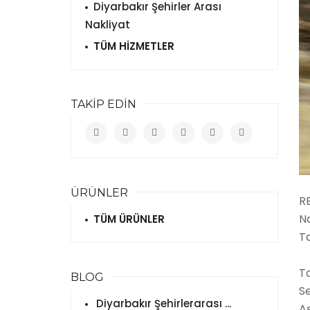
Diyarbakır Şehirler Arası
Nakliyat
TÜM HİZMETLER
TAKİP EDİN
ÜRÜNLER
RE
N
TÜM ÜRÜNLER
Ta
Ta
BLOG
S
Diyarbakır Şehirlerarası ...
A